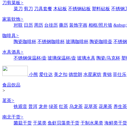
刀剪菜板
>
菜刀
剪刀
刀具套餐
木砧板
不锈钢砧板
塑料砧板
不锈钢刀
家装软饰
>
对联
日历
周历
台挂历
撕历
装饰字画
相框/照片墙
&nbs
咖啡具
>
陶瓷咖啡杯
不锈钢咖啡杯
玻璃咖啡杯
陶瓷咖啡壶
不锈钢
水具酒具
>
不锈钢保温杯/壶
玻璃保温杯/壶
玻璃水具
陶瓷/马克杯
塑
小熊
爱仕达
美之扣
德世朗
水星家纺
青锦
菲仕乐
食品饮品
>
茗茶
>
铁观音
普洱
龙井
绿茶
红茶
乌龙茶
花草茶
花果茶
养生茶
南北干货
>
菌菇干货
干菜类
鱼虾贝藻类干货
干制水果类
海鲜类干货