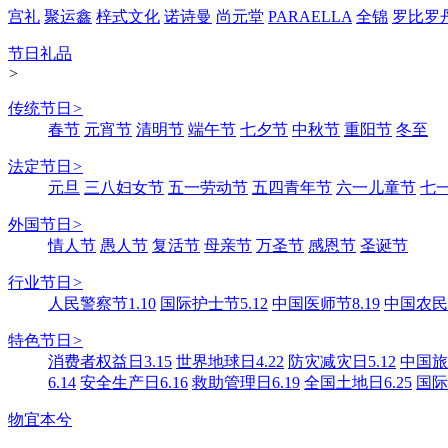
宫礼
聚运鑫
梓式文化
诺诗曼
尚元堂
PARAELLA
全锦
罗比罗
节日礼品
>
传统节日
>
春节
元宵节
清明节
端午节
七夕节
中秋节
重阳节
冬至
法定节日
>
元旦
三八妇女节
五一劳动节
五四青年节
六一儿童节
七
外国节日
>
情人节
愚人节
复活节
母亲节
万圣节
感恩节
圣诞节
行业节日
>
人民警察节1.10
国际护士节5.12
中国医师节8.19
中国农民丰
特色节日
>
消费者权益日3.15
世界地球日4.22
防灾减灾日5.12
中国旅游
6.14
安全生产日6.16
救助管理日6.19
全国土地日6.25
国际
物宜本兮