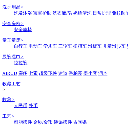
洗护用品
>
洗发沐浴
宝宝护肤
洗衣液/皂
奶瓶清洗
日常护理
驱蚊防
安全座椅
>
安全座椅
童车童床
>
自行车
电动车
学步车
三轮车
扭扭车
滑板车
儿童滑步车
尿裤湿巾
>
拉拉裤
AIRUD
亲多
七素
超级飞侠
途道
香柏慕
墨小客
润本
收藏工艺
>
收藏
>
人民币
外币
工艺
>
树脂摆件
金钞/金币
装饰摆件
古陶瓷