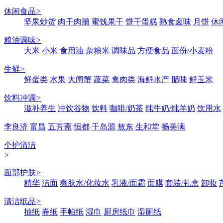
休闲食品
>
坚果炒货
肉干肉脯
蜜饯果干
饼干蛋糕
熟食卤味
月饼
休
粮油调味
>
大米
小米
食用油
杂粮米
调味品
方便食品
面份/小麦粉
生鲜
>
鲜蛋类
水果
大闸蟹
蔬菜
禽肉类
海鲜水产
腊味
鲜玉米
饮料冲调
>
滋补养生
冲饮谷物
饮料
咖啡/奶茶
纯牛奶/纯羊奶
饮用水
李良济
富昌
五芳斋
恒都
千岛源
敖东
生和堂
畅美满
个护清洁
>
面部护肤
>
精华
洁面
爽肤水/化妆水
乳液/面霜
面膜
套装/礼盒
卸妆
清洁纸品
>
抽纸
卷纸
手帕纸
湿巾
厨房纸巾
湿厕纸