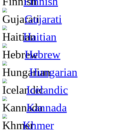
Finnish
Gujarati
Haitian
Hebrew
Hungarian
Icelandic
Kannada
Khmer