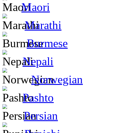
Maori
Marathi
Burmese
Nepali
Norwegian
Pashto
Persian