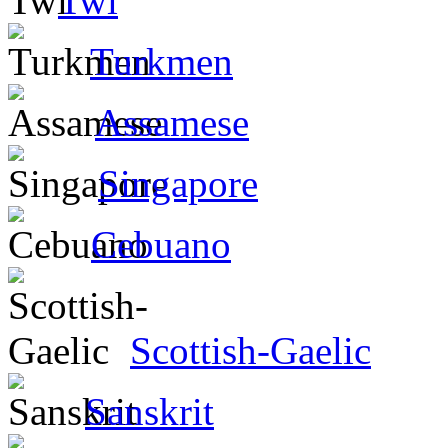
Twi
Turkmen
Assamese
Singapore
Cebuano
Scottish-Gaelic
Sanskrit