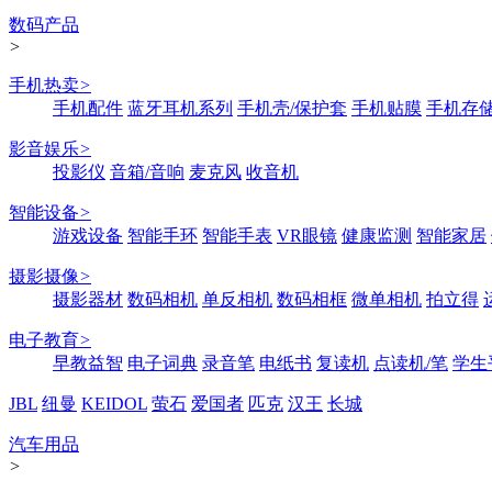
数码产品
>
手机热卖
>
手机配件
蓝牙耳机系列
手机壳/保护套
手机贴膜
手机存
影音娱乐
>
投影仪
音箱/音响
麦克风
收音机
智能设备
>
游戏设备
智能手环
智能手表
VR眼镜
健康监测
智能家居
摄影摄像
>
摄影器材
数码相机
单反相机
数码相框
微单相机
拍立得
电子教育
>
早教益智
电子词典
录音笔
电纸书
复读机
点读机/笔
学生
JBL
纽曼
KEIDOL
萤石
爱国者
匹克
汉王
长城
汽车用品
>