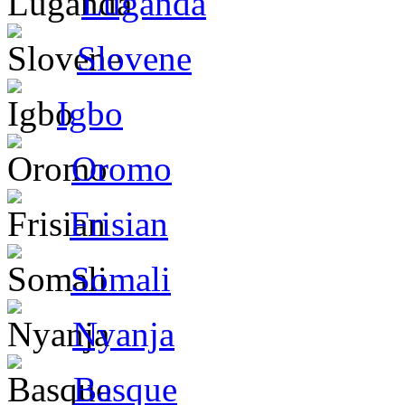
Luganda
Slovene
Igbo
Oromo
Frisian
Somali
Nyanja
Basque