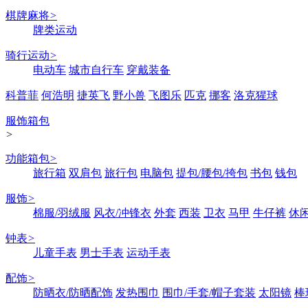
棋牌麻将
>
牌类运动
骑行运动
>
电动车
城市自行车
穿戴装备
科普菲
何浩明
捷英飞
野小兽
飞图乐
匹克
挪客
洛克猩球
服饰箱包
>
功能箱包
>
旅行箱
双肩包
旅行包
电脑包
提包/腰包/挎包
书包
钱包
服饰
>
棉服/羽绒服
风衣/冲锋衣
外套
西装
卫衣
马甲
牛仔裤
休
钟表
>
儿童手表
男士手表
运动手表
配饰
>
防晒衣/防晒配饰
发热围巾
围巾/手套/帽子套装
太阳镜
棒