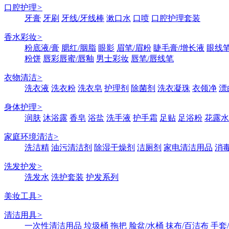
口腔护理
>
牙膏
牙刷
牙线/牙线棒
漱口水
口喷
口腔护理套装
香水彩妆
>
粉底液/膏
腮红/胭脂
眼影
眉笔/眉粉
睫毛膏/增长液
眼线笔
粉饼
唇彩唇蜜/唇釉
男士彩妆
唇笔/唇线笔
衣物清洁
>
洗衣液
洗衣粉
洗衣皂
护理剂
除菌剂
洗衣凝珠
衣领净
漂
身体护理
>
润肤
沐浴露
香皂
浴盐
洗手液
护手霜
足贴
足浴粉
花露水
家庭环境清洁
>
洗洁精
油污清洁剂
除湿干燥剂
洁厕剂
家电清洁用品
消
洗发护发
>
洗发水
洗护套装
护发系列
美妆工具
>
清洁用具
>
一次性清洁用品
垃圾桶
拖把
脸盆/水桶
抹布/百洁布
手套