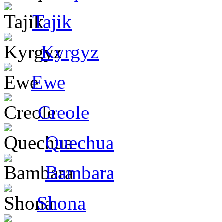
Tajik
Kyrgyz
Ewe
Creole
Quechua
Bambara
Shona