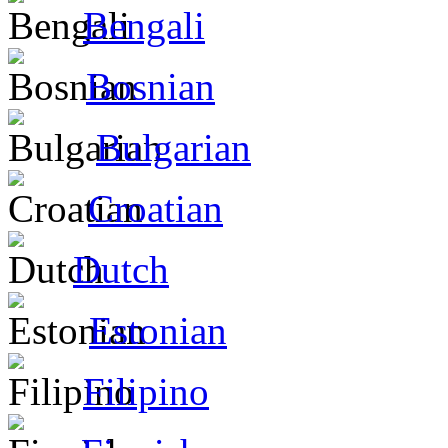
Bengali
Bosnian
Bulgarian
Croatian
Dutch
Estonian
Filipino