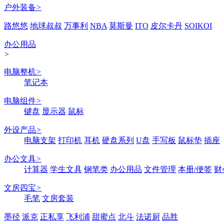
户外装备
>
路悠悠
地球叔叔
万事利
NBA
莫斯曼
ITO
皮尔卡丹
SOIKOI
办公用品
>
电脑整机
>
笔记本
电脑组件
>
键盘
显示器
鼠标
外设产品
>
电脑支架
打印机
耳机
硬盘系列
U盘
手写板
鼠标垫
插座
办公文具
>
计算器
学生文具
钢笔类
办公用品
文件管理
本册/便签
财
文房四宝
>
毛笔
文房套装
墨径
派克
正私享
飞利浦
甜蜜点
北斗
法诺厨
品胜