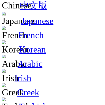
中文版
Japanese
French
Korean
Arabic
Irish
Greek