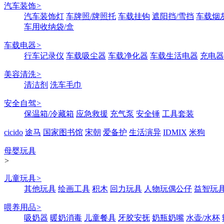
汽车装饰
>
汽车装饰灯
车牌照/牌照托
车载挂钩
遮阳挡/雪挡
车载烟
车用收纳袋/盒
车载电器
>
行车记录仪
车载吸尘器
车载净化器
车载生活电器
充电器
美容清洗
>
清洁剂
洗车毛巾
安全自驾
>
保温箱/冷藏箱
应急救援
充气泵
安全锤
工具套装
cicido
途马
国家图书馆
宋朝
爱备护
生活演异
IDMIX
米狗
母婴玩具
>
儿童玩具
>
其他玩具
绘画工具
积木
回力玩具
人物玩偶公仔
益智玩
喂养用品
>
吸奶器
暖奶消毒
儿童餐具
牙胶安抚
奶瓶奶嘴
水壶/水杯