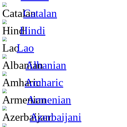
Catalan
Hindi
Lao
Albanian
Amharic
Armenian
Azerbaijani