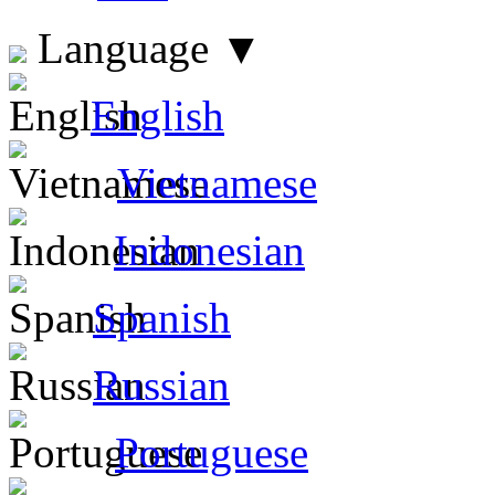
Language
▼
English
Vietnamese
Indonesian
Spanish
Russian
Portuguese