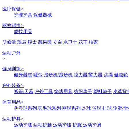
医疗保健
>
护理护具
保健器械
驱蚊驱虫
>
驱蚊用品
艾修堂
瑶辰
膜太
蔬果园
立白
水卫士
花王
柚家
运动户外
>
健身训练
>
健身器材
哑铃
踏步机/跑步机
拉力器/臂力器
跳绳
健腹轮
户外装备
>
帐篷/天幕
户外工具
烧烤用具
纺织垫子
塑料垫子
皮革背
体育用品
>
乒乓球系列
羽毛球系列
网球系列
足球
篮球
排球
轮滑/滑
运动护具
>
运动护膝
运动护腰
运动护腿
护腕
运动护肩