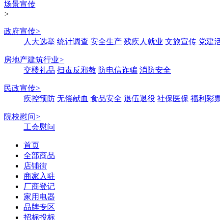
场景宣传
>
政府宣传
>
人大选举
统计调查
安全生产
残疾人就业
文旅宣传
党建
房地产建筑行业
>
交楼礼品
扫毒反邪教
防电信诈骗
消防安全
民政宣传
>
疾控预防
无偿献血
食品安全
退伍退役
社保医保
福利彩
院校慰问
>
工会慰问
首页
全部商品
店铺街
商家入驻
厂商登记
家用电器
品牌专区
招标投标