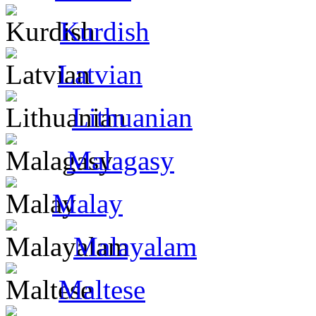
Kurdish
Latvian
Lithuanian
Malagasy
Malay
Malayalam
Maltese