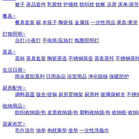
被子
床品套件
乳胶枕
护颈枕
纺织枕
蚊帐
凉席
床单/床笠
餐具
>
餐具套装
碗
木筷子
陶瓷筷
金属筷
一次性用品
果盘/果篮
灯饰照明
>
台灯/小夜灯
手电筒/应急灯
氛围照明灯
茶具
>
茶杯
茶具套装
陶瓷茶壶
不锈钢茶壶
茶盘茶托
不锈钢茶
生活日用
>
雨伞遮阳系列
日用杂品
浴室用品
净化除味
保暖防护
厨房配件
>
调料器皿
饭盒/提锅
厨房置物架
厨房秤
玻璃保鲜盒
不锈
收纳用品
>
纺织收纳袋/包
皮质收纳袋/包
塑料收纳袋/包
收纳柜
收纳
居家布艺
>
毛巾浴巾
地垫
抱枕靠垫
坐垫
一次性洗脸巾