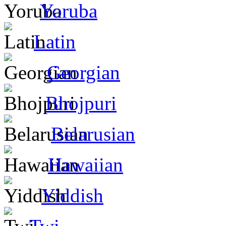
Yoruba
Latin
Georgian
Bhojpuri
Belarusian
Hawaiian
Yiddish