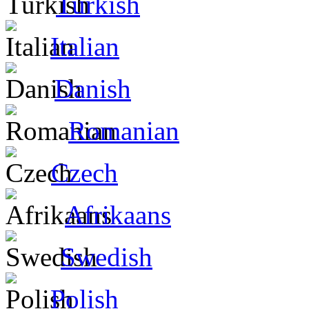
Turkish
Italian
Danish
Romanian
Czech
Afrikaans
Swedish
Polish