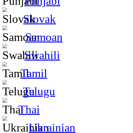
Punjabi
Slovak
Samoan
Swahili
Tamil
Telugu
Thai
Ukrainian