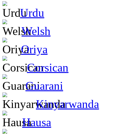
Urdu
Welsh
Oriya
Corsican
Guarani
Kinyarwanda
Hausa