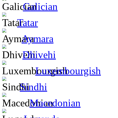
Galician
Tatar
Aymara
Dhivehi
Luxembourgish
Sindhi
Macedonian