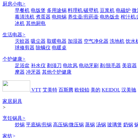
厨房小电
>
早餐机
电饭煲
多用途锅
料理机/破壁机
豆浆机
电磁炉
微
毒清洗机
煮蛋器
电炖锅
养生壶/煎药壶
电热饭盒
榨汁机
冰机
其他厨电
生活电器
>
灭蚊器
吸尘器
取暖电器
加湿器
空气净化器
洗地机
饮水
球修剪器
除螨仪
电暖桌
个护健康
>
足浴盆
补水仪
剃须刀
电吹风
电动牙刷
剃/脱毛器
美容器
摩器
冲牙器
其他个护健康
VTT
艾美特
百斯腾
欧锐铂
美的
KEIDOL
汉美驰
家居厨具
>
烹饪锅具
>
炒锅
平底锅/煎锅
高压锅/微压锅
蒸锅
汤锅
玻璃煲
奶锅
家纺
>