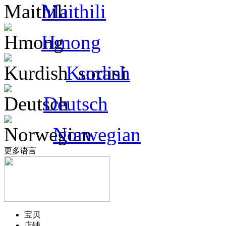
Maithili
Hmong
Kurdish
Deutsch
Norwegian
更多语言
宝贝
店铺