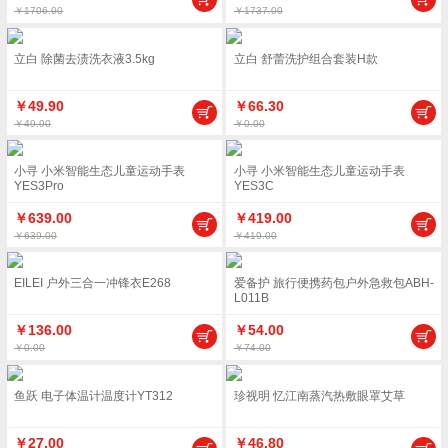
￥1706.00
￥1737.00
立白 除菌去渍洗衣液3.5kg
立白 舒蕾洗护组合套装H款
￥49.90
￥66.30
￥49.90
￥0.00
小寻 小米智能生态儿童运动手表
小寻 小米智能生态儿童运动手表
YES3Pro
YES3C
￥639.00
￥419.00
￥639.00
￥419.00
EILEI 户外三合一冲锋衣E268
爱备护 旅行便携药包户外急救包ABH-
L011B
￥136.00
￥54.00
￥0.00
￥74.00
鱼跃 电子体温计温度计YT312
珍视明 忆江南蒸汽热敷眼罩艾草
￥27.00
￥46.80