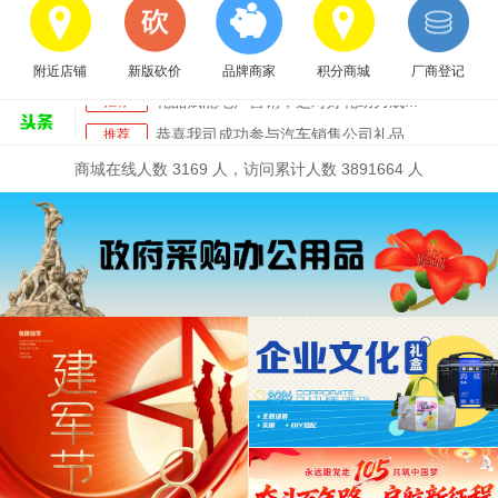
端午将至，员工福利、节日慰问、商...
推荐
广礼网升级开业公告
推荐
附近店铺
新版砍价
品牌商家
积分商城
厂商登记
礼品赋能地产营销，选对好礼助力成...
推荐
恭喜我司成功参与汽车销售公司礼品...
推荐
端午将至，员工福利、节日慰问、商...
推荐
商城在线人数 3169 人，访问累计人数 3891664 人
广礼网升级开业公告
推荐
礼品赋能地产营销，选对好礼助力成...
推荐