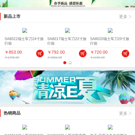
新品上市
更多
背
SA8022瑞士军刀24寸旅
SA8017瑞士军刀22寸旅
SA8020瑞士军刀20寸旅
行箱
行箱
行箱
￥853.00
￥792.00
￥720.00
￥1706.00
￥1584.00
￥1440.00
￥
1
2
热销商品
更多