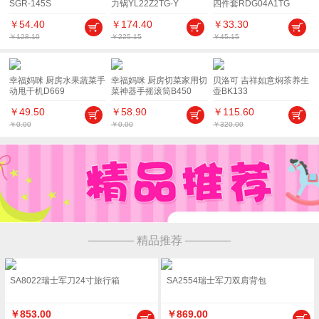
SGR-145S
力锅YL22Z2TG-Y
四件套RDG04A1TG
￥54.40
￥174.40
￥33.30
￥128.10
￥225.15
￥45.15
幸福妈咪 厨房水果蔬菜手
幸福妈咪 厨房切菜家用切
贝洛可 吉祥如意焖茶养生
动甩干机D669
菜神器手摇滚筒B450
壶BK133
￥49.50
￥58.90
￥115.60
￥0.00
￥0.00
￥320.00
———— 精品推荐 ————
SA8022瑞士军刀24寸旅行箱
SA2554瑞士军刀双肩背包
￥853.00
￥869.00