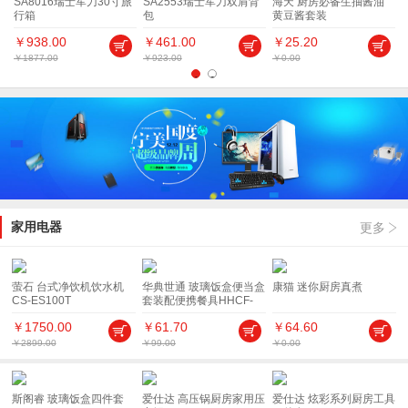
SA8016瑞士军刀30寸旅
SA2553瑞士军刀双肩背
海天 厨房必备生抽酱油
行箱
包
黄豆酱套装
￥938.00
￥461.00
￥25.20
￥1877.00
￥923.00
￥0.00
￥
1
2
家用电器
更多
萤石 台式净饮机饮水机
华典世通 玻璃饭盒便当盒
康猫 迷你厨房真煮
CS-ES100T
套装配便携餐具HHCF-
20102
￥1750.00
￥61.70
￥64.60
￥2899.00
￥99.00
￥0.00
斯阁睿 玻璃饭盒四件套
爱仕达 高压锅厨房家用压
爱仕达 炫彩系列厨房工具