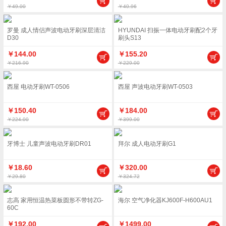
￥49.00
￥40.96
罗曼 成人情侣声波电动牙刷深层清洁
HYUNDAI 扫振一体电动牙刷配2个牙
D30
刷头S13
￥144.00
￥155.20
￥216.90
￥229.00
西屋 电动牙刷WT-0506
西屋 声波电动牙刷WT-0503
￥150.40
￥184.00
￥224.00
￥399.00
牙博士 儿童声波电动牙刷DR01
拜尔 成人电动牙刷G1
￥18.60
￥320.00
￥29.80
￥324.72
志高 家用恒温热菜板圆形不带转ZG-
海尔 空气净化器KJ600F-H600AU1
60C
￥192.00
￥1499.00