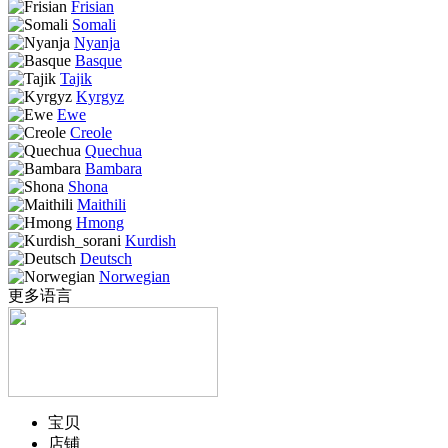
Frisian
Somali
Nyanja
Basque
Tajik
Kyrgyz
Ewe
Creole
Quechua
Bambara
Shona
Maithili
Hmong
Kurdish
Deutsch
Norwegian
更多语言
宝贝
店铺