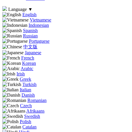
Language
▼
English
Vietnamese
Indonesian
Spanish
Russian
Portuguese
中文版
Japanese
French
Korean
Arabic
Irish
Greek
Turkish
Italian
Danish
Romanian
Czech
Afrikaans
Swedish
Polish
Catalan