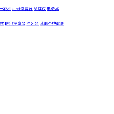
干衣机
毛球修剪器
除螨仪
电暖桌
枕
眼部按摩器
冲牙器
其他个护健康