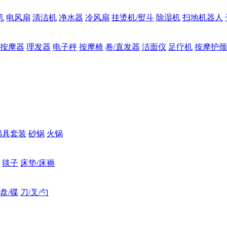
机
电风扇
清洁机
净水器
冷风扇
挂烫机/熨斗
除湿机
扫地机器人
按摩器
理发器
电子秤
按摩椅
卷/直发器
洁面仪
足疗机
按摩护颈
锅具套装
砂锅
火锅
毯子
床垫/床褥
盘/碟
刀/叉/勺