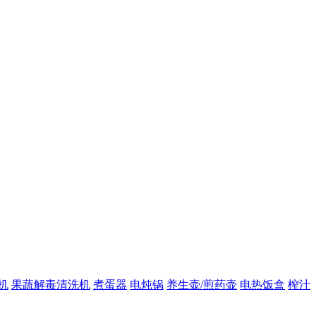
机
果蔬解毒清洗机
煮蛋器
电炖锅
养生壶/煎药壶
电热饭盒
榨汁