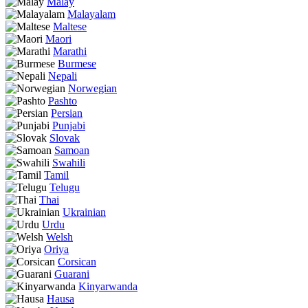
Malay
Malayalam
Maltese
Maori
Marathi
Burmese
Nepali
Norwegian
Pashto
Persian
Punjabi
Slovak
Samoan
Swahili
Tamil
Telugu
Thai
Ukrainian
Urdu
Welsh
Oriya
Corsican
Guarani
Kinyarwanda
Hausa