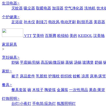
生活电器
>
灭蚊器
吸尘器
取暖电器
加湿器
空气净化器
洗地机
饮水
个护健康
>
足浴盆
补水仪
剃须刀
电吹风
电动牙刷
剃/脱毛器
美容器
VTT
艾美特
百斯腾
欧锐铂
美的
KEIDOL
汉美驰
家居厨具
>
烹饪锅具
>
炒锅
平底锅/煎锅
高压锅/微压锅
蒸锅
汤锅
玻璃煲
奶锅
家纺
>
被子
床品套件
乳胶枕
护颈枕
纺织枕
蚊帐
凉席
床单/床笠
餐具
>
餐具套装
碗
木筷子
陶瓷筷
金属筷
一次性用品
果盘/果篮
灯饰照明
>
台灯/小夜灯
手电筒/应急灯
氛围照明灯