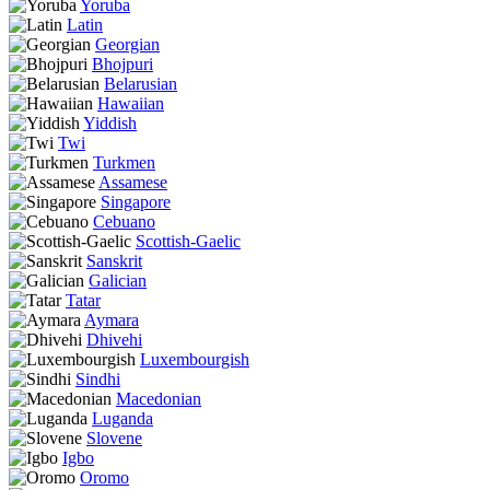
Yoruba
Latin
Georgian
Bhojpuri
Belarusian
Hawaiian
Yiddish
Twi
Turkmen
Assamese
Singapore
Cebuano
Scottish-Gaelic
Sanskrit
Galician
Tatar
Aymara
Dhivehi
Luxembourgish
Sindhi
Macedonian
Luganda
Slovene
Igbo
Oromo