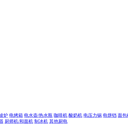
波炉
电烤箱
电水壶/热水瓶
咖啡机
酸奶机
电压力锅
电饼铛
面包
器
厨师机/和面机
制冰机
其他厨电