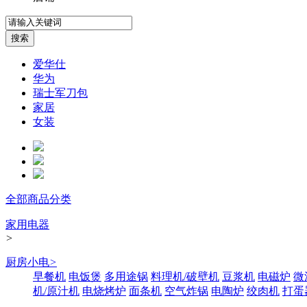
爱华仕
华为
瑞士军刀包
家居
女装
全部商品分类
家用电器
>
厨房小电
>
早餐机
电饭煲
多用途锅
料理机/破壁机
豆浆机
电磁炉
微
机/原汁机
电烧烤炉
面条机
空气炸锅
电陶炉
绞肉机
打蛋