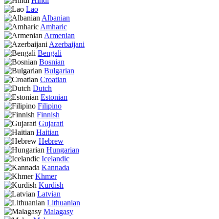
Hindi
Lao
Albanian
Amharic
Armenian
Azerbaijani
Bengali
Bosnian
Bulgarian
Croatian
Dutch
Estonian
Filipino
Finnish
Gujarati
Haitian
Hebrew
Hungarian
Icelandic
Kannada
Khmer
Kurdish
Latvian
Lithuanian
Malagasy