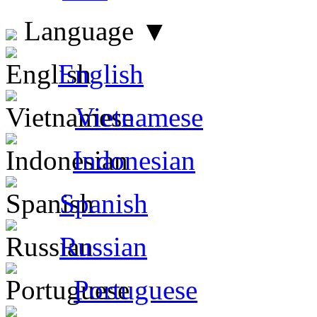
Language
▼
English
Vietnamese
Indonesian
Spanish
Russian
Portuguese