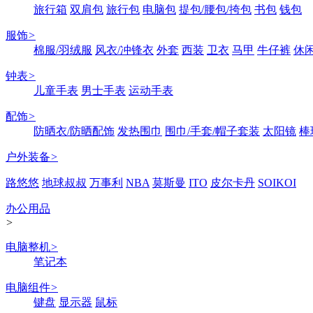
旅行箱
双肩包
旅行包
电脑包
提包/腰包/挎包
书包
钱包
服饰
>
棉服/羽绒服
风衣/冲锋衣
外套
西装
卫衣
马甲
牛仔裤
休
钟表
>
儿童手表
男士手表
运动手表
配饰
>
防晒衣/防晒配饰
发热围巾
围巾/手套/帽子套装
太阳镜
棒
户外装备
>
路悠悠
地球叔叔
万事利
NBA
莫斯曼
ITO
皮尔卡丹
SOIKOI
办公用品
>
电脑整机
>
笔记本
电脑组件
>
键盘
显示器
鼠标