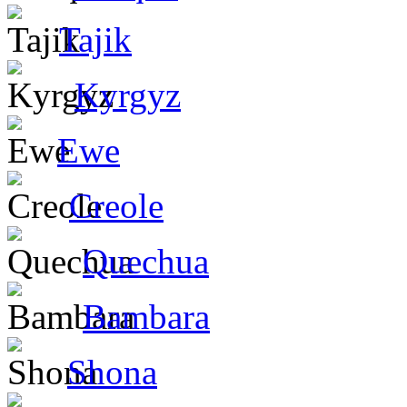
Tajik
Kyrgyz
Ewe
Creole
Quechua
Bambara
Shona