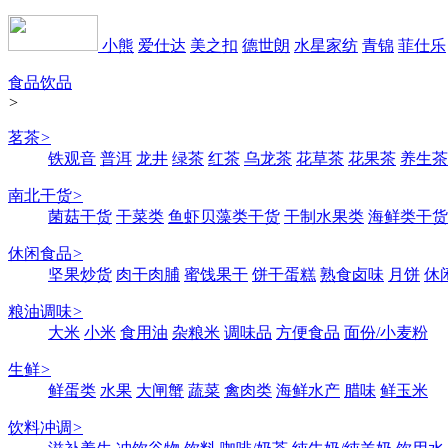
小熊
爱仕达
美之扣
德世朗
水星家纺
青锦
菲仕乐
食品饮品
>
茗茶
>
铁观音
普洱
龙井
绿茶
红茶
乌龙茶
花草茶
花果茶
养生茶
南北干货
>
菌菇干货
干菜类
鱼虾贝藻类干货
干制水果类
海鲜类干货
休闲食品
>
坚果炒货
肉干肉脯
蜜饯果干
饼干蛋糕
熟食卤味
月饼
休
粮油调味
>
大米
小米
食用油
杂粮米
调味品
方便食品
面份/小麦粉
生鲜
>
鲜蛋类
水果
大闸蟹
蔬菜
禽肉类
海鲜水产
腊味
鲜玉米
饮料冲调
>