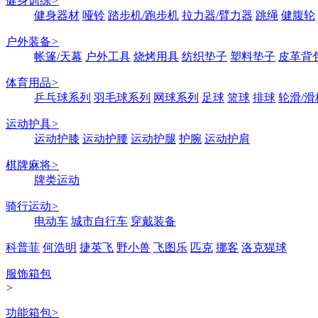
健身训练
>
健身器材
哑铃
踏步机/跑步机
拉力器/臂力器
跳绳
健腹轮
户外装备
>
帐篷/天幕
户外工具
烧烤用具
纺织垫子
塑料垫子
皮革背
体育用品
>
乒乓球系列
羽毛球系列
网球系列
足球
篮球
排球
轮滑/滑
运动护具
>
运动护膝
运动护腰
运动护腿
护腕
运动护肩
棋牌麻将
>
牌类运动
骑行运动
>
电动车
城市自行车
穿戴装备
科普菲
何浩明
捷英飞
野小兽
飞图乐
匹克
挪客
洛克猩球
服饰箱包
>
功能箱包
>