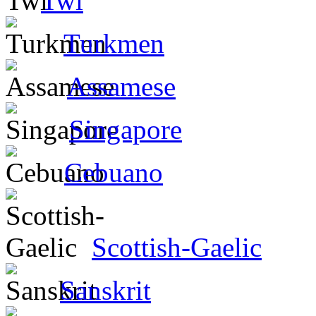
Twi
Turkmen
Assamese
Singapore
Cebuano
Scottish-Gaelic
Sanskrit