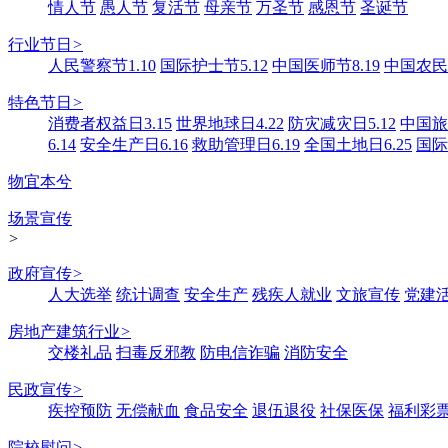
情人节
愚人节
复活节
母亲节
万圣节
感恩节
圣诞节
行业节日
>
人民警察节1.10
国际护士节5.12
中国医师节8.19
中国农民丰
特色节日
>
消费者权益日3.15
世界地球日4.22
防灾减灾日5.12
中国旅游
6.14
安全生产日6.16
救助管理日6.19
全国土地日6.25
国际
物宜本兮
场景宣传
>
政府宣传
>
人大选举
统计调查
安全生产
残疾人就业
文旅宣传
党建
房地产建筑行业
>
交楼礼品
扫毒反邪教
防电信诈骗
消防安全
民政宣传
>
疾控预防
无偿献血
食品安全
退伍退役
社保医保
福利彩
院校慰问
>