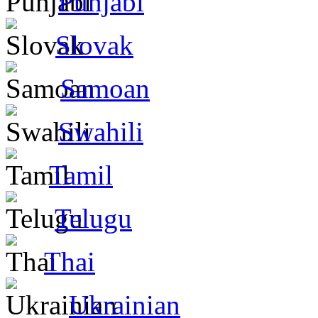
Punjabi
Slovak
Samoan
Swahili
Tamil
Telugu
Thai
Ukrainian