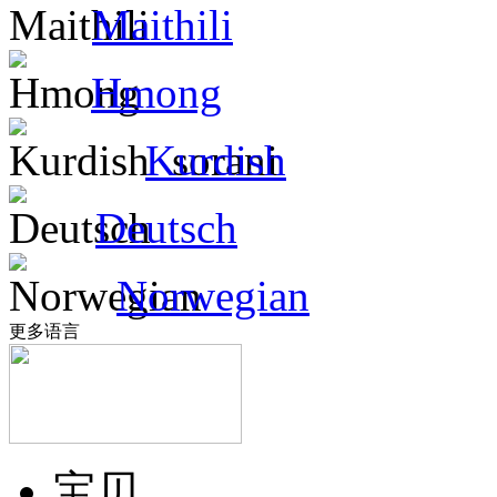
Maithili
Hmong
Kurdish
Deutsch
Norwegian
更多语言
宝贝