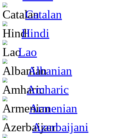
Catalan
Hindi
Lao
Albanian
Amharic
Armenian
Azerbaijani