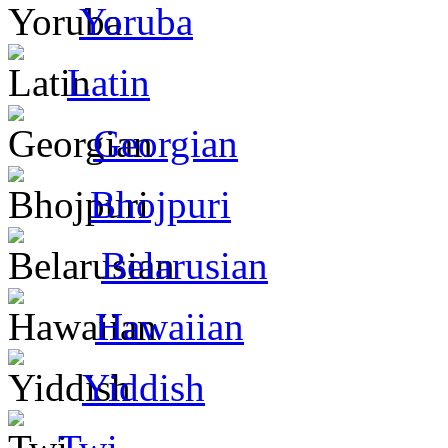
Yoruba
Latin
Georgian
Bhojpuri
Belarusian
Hawaiian
Yiddish