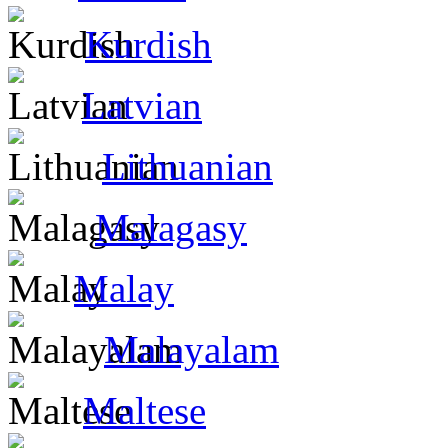
Kurdish
Latvian
Lithuanian
Malagasy
Malay
Malayalam
Maltese