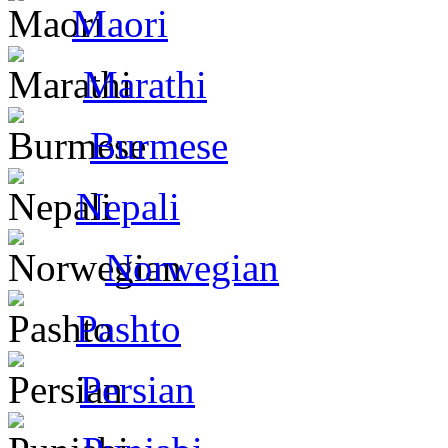
Maori
Marathi
Burmese
Nepali
Norwegian
Pashto
Persian