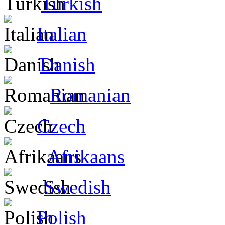
Turkish
Italian
Danish
Romanian
Czech
Afrikaans
Swedish
Polish