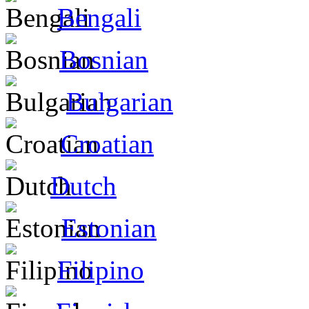
Bengali
Bosnian
Bulgarian
Croatian
Dutch
Estonian
Filipino