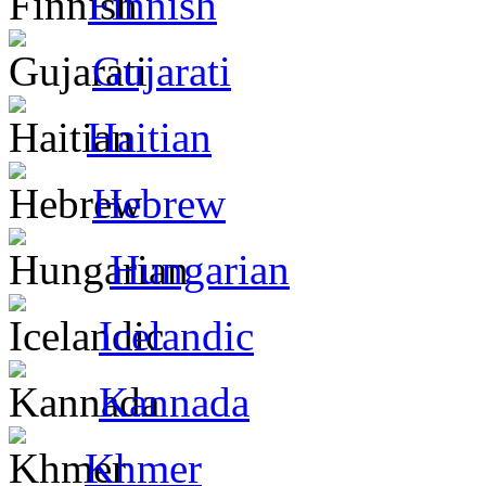
Finnish
Gujarati
Haitian
Hebrew
Hungarian
Icelandic
Kannada
Khmer