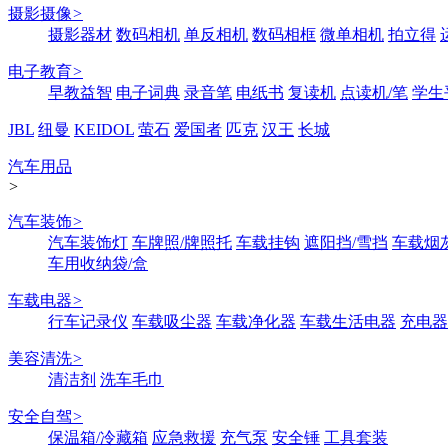
摄影摄像
>
摄影器材
数码相机
单反相机
数码相框
微单相机
拍立得
电子教育
>
早教益智
电子词典
录音笔
电纸书
复读机
点读机/笔
学生
JBL
纽曼
KEIDOL
萤石
爱国者
匹克
汉王
长城
汽车用品
>
汽车装饰
>
汽车装饰灯
车牌照/牌照托
车载挂钩
遮阳挡/雪挡
车载烟
车用收纳袋/盒
车载电器
>
行车记录仪
车载吸尘器
车载净化器
车载生活电器
充电器
美容清洗
>
清洁剂
洗车毛巾
安全自驾
>
保温箱/冷藏箱
应急救援
充气泵
安全锤
工具套装