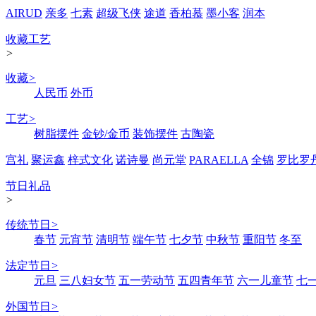
AIRUD
亲多
七素
超级飞侠
途道
香柏慕
墨小客
润本
收藏工艺
>
收藏
>
人民币
外币
工艺
>
树脂摆件
金钞/金币
装饰摆件
古陶瓷
宫礼
聚运鑫
梓式文化
诺诗曼
尚元堂
PARAELLA
全锦
罗比罗
节日礼品
>
传统节日
>
春节
元宵节
清明节
端午节
七夕节
中秋节
重阳节
冬至
法定节日
>
元旦
三八妇女节
五一劳动节
五四青年节
六一儿童节
七
外国节日
>