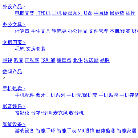
外设产品
>
电脑支架
打印机
耳机
硬盘系列
U盘
手写板
鼠标垫
插座
办公文具
>
计算器
学生文具
钢笔类
办公用品
文件管理
本册/便签
财
文房四宝
>
毛笔
文房套装
墨径
派克
正私享
飞利浦
甜蜜点
北斗
法诺厨
品胜
数码产品
>
手机热卖
>
手机配件
蓝牙耳机系列
手机壳/保护套
手机贴膜
手机存
影音娱乐
>
投影仪
音箱/音响
麦克风
收音机
智能设备
>
游戏设备
智能手环
智能手表
VR眼镜
健康监测
智能家居