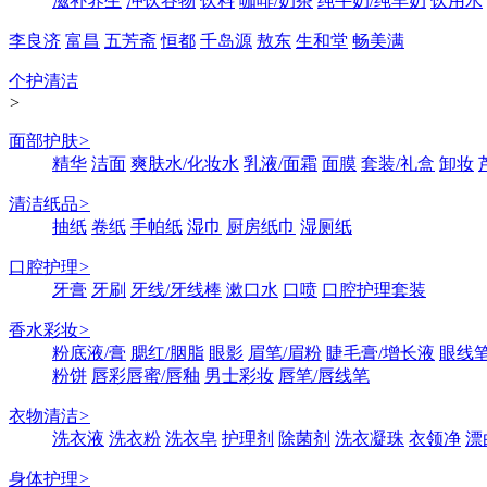
滋补养生
冲饮谷物
饮料
咖啡/奶茶
纯牛奶/纯羊奶
饮用水
李良济
富昌
五芳斋
恒都
千岛源
敖东
生和堂
畅美满
个护清洁
>
面部护肤
>
精华
洁面
爽肤水/化妆水
乳液/面霜
面膜
套装/礼盒
卸妆
清洁纸品
>
抽纸
卷纸
手帕纸
湿巾
厨房纸巾
湿厕纸
口腔护理
>
牙膏
牙刷
牙线/牙线棒
漱口水
口喷
口腔护理套装
香水彩妆
>
粉底液/膏
腮红/胭脂
眼影
眉笔/眉粉
睫毛膏/增长液
眼线笔
粉饼
唇彩唇蜜/唇釉
男士彩妆
唇笔/唇线笔
衣物清洁
>
洗衣液
洗衣粉
洗衣皂
护理剂
除菌剂
洗衣凝珠
衣领净
漂
身体护理
>