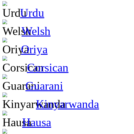
Urdu
Welsh
Oriya
Corsican
Guarani
Kinyarwanda
Hausa