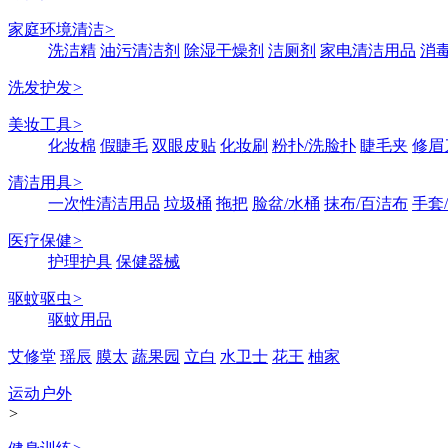
家庭环境清洁
>
洗洁精
油污清洁剂
除湿干燥剂
洁厕剂
家电清洁用品
消
洗发护发
>
美妆工具
>
化妆棉
假睫毛
双眼皮贴
化妆刷
粉扑/洗脸扑
睫毛夹
修眉
清洁用具
>
一次性清洁用品
垃圾桶
拖把
脸盆/水桶
抹布/百洁布
手套
医疗保健
>
护理护具
保健器械
驱蚊驱虫
>
驱蚊用品
艾修堂
瑶辰
膜太
蔬果园
立白
水卫士
花王
柚家
运动户外
>