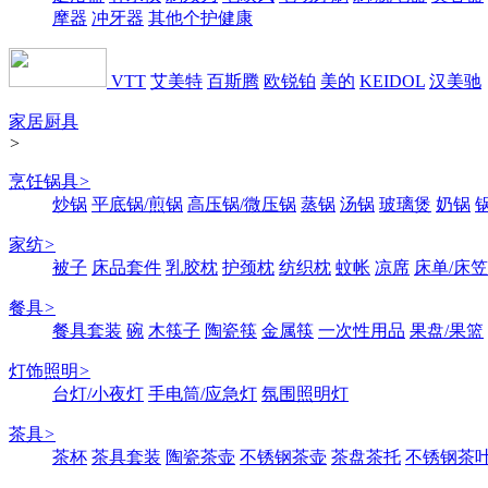
摩器
冲牙器
其他个护健康
VTT
艾美特
百斯腾
欧锐铂
美的
KEIDOL
汉美驰
家居厨具
>
烹饪锅具
>
炒锅
平底锅/煎锅
高压锅/微压锅
蒸锅
汤锅
玻璃煲
奶锅
家纺
>
被子
床品套件
乳胶枕
护颈枕
纺织枕
蚊帐
凉席
床单/床笠
餐具
>
餐具套装
碗
木筷子
陶瓷筷
金属筷
一次性用品
果盘/果篮
灯饰照明
>
台灯/小夜灯
手电筒/应急灯
氛围照明灯
茶具
>
茶杯
茶具套装
陶瓷茶壶
不锈钢茶壶
茶盘茶托
不锈钢茶