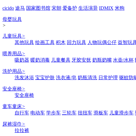
cicido
途马
国家图书馆
宋朝
爱备护
生活演异
IDMIX
米狗
母婴玩具
>
儿童玩具
>
其他玩具
绘画工具
积木
回力玩具
人物玩偶公仔
益智玩
喂养用品
>
吸奶器
暖奶消毒
儿童餐具
牙胶安抚
奶瓶奶嘴
水壶/水杯
洗护用品
>
洗发沐浴
宝宝护肤
洗衣液/皂
奶瓶清洗
日常护理
驱蚊防
安全座椅
>
安全座椅
童车童床
>
自行车
电动车
学步车
三轮车
扭扭车
滑板车
儿童滑步车
尿裤湿巾
>
拉拉裤