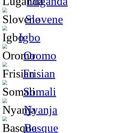
Luganda
Slovene
Igbo
Oromo
Frisian
Somali
Nyanja
Basque