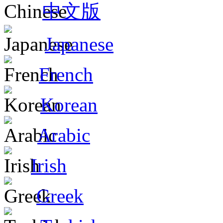
中文版
Japanese
French
Korean
Arabic
Irish
Greek