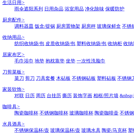
生活日用
>
雨伞遮阳系列
日用杂品
浴室用品
净化除味
保暖防护
厨房配件
>
调料器皿
饭盒/提锅
厨房置物架
厨房秤
玻璃保鲜盒
不锈
收纳用品
>
纺织收纳袋/包
皮质收纳袋/包
塑料收纳袋/包
收纳柜
收纳
居家布艺
>
毛巾浴巾
地垫
抱枕靠垫
坐垫
一次性洗脸巾
刀剪菜板
>
菜刀
剪刀
刀具套餐
木砧板
不锈钢砧板
塑料砧板
不锈钢刀
家装软饰
>
对联
日历
周历
台挂历
撕历
装饰字画
相框/照片墙
&nbs
咖啡具
>
陶瓷咖啡杯
不锈钢咖啡杯
玻璃咖啡杯
陶瓷咖啡壶
不锈钢
水具酒具
>
不锈钢保温杯/壶
玻璃保温杯/壶
玻璃水具
陶瓷/马克杯
塑