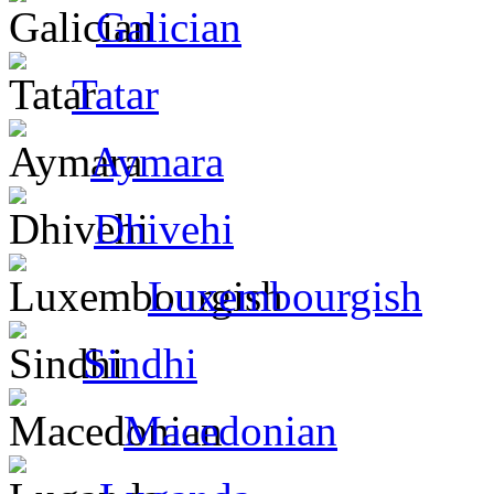
Galician
Tatar
Aymara
Dhivehi
Luxembourgish
Sindhi
Macedonian