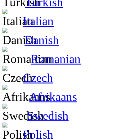
Turkish
Italian
Danish
Romanian
Czech
Afrikaans
Swedish
Polish