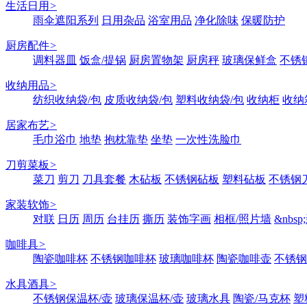
生活日用
>
雨伞遮阳系列
日用杂品
浴室用品
净化除味
保暖防护
厨房配件
>
调料器皿
饭盒/提锅
厨房置物架
厨房秤
玻璃保鲜盒
不锈
收纳用品
>
纺织收纳袋/包
皮质收纳袋/包
塑料收纳袋/包
收纳柜
收纳
居家布艺
>
毛巾浴巾
地垫
抱枕靠垫
坐垫
一次性洗脸巾
刀剪菜板
>
菜刀
剪刀
刀具套餐
木砧板
不锈钢砧板
塑料砧板
不锈钢刀
家装软饰
>
对联
日历
周历
台挂历
撕历
装饰字画
相框/照片墙
&nbs
咖啡具
>
陶瓷咖啡杯
不锈钢咖啡杯
玻璃咖啡杯
陶瓷咖啡壶
不锈钢
水具酒具
>
不锈钢保温杯/壶
玻璃保温杯/壶
玻璃水具
陶瓷/马克杯
塑