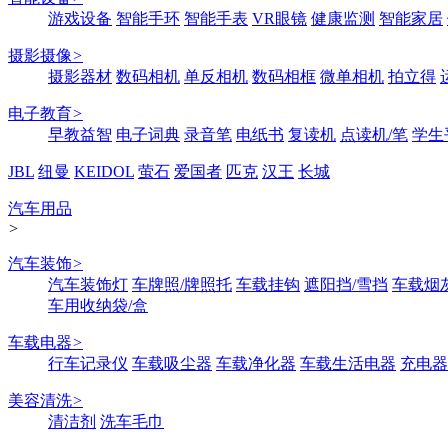
游戏设备
智能手环
智能手表
VR眼镜
健康监测
智能家居
摄影摄像
>
摄影器材
数码相机
单反相机
数码相框
微单相机
拍立得
电子教育
>
早教益智
电子词典
录音笔
电纸书
复读机
点读机/笔
学生
JBL
纽曼
KEIDOL
萤石
爱国者
匹克
汉王
长城
汽车用品
>
汽车装饰
>
汽车装饰灯
车牌照/牌照托
车载挂钩
遮阳挡/雪挡
车载烟
车用收纳袋/盒
车载电器
>
行车记录仪
车载吸尘器
车载净化器
车载生活电器
充电器
美容清洗
>
清洁剂
洗车毛巾