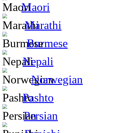
Maori
Marathi
Burmese
Nepali
Norwegian
Pashto
Persian