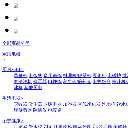
全部商品分类
家用电器
>
厨房小电
>
早餐机
电饭煲
多用途锅
料理机/破壁机
豆浆机
电磁炉
微
毒清洗机
煮蛋器
电炖锅
养生壶/煎药壶
电热饭盒
榨汁机
冰机
其他厨电
生活电器
>
灭蚊器
吸尘器
取暖电器
加湿器
空气净化器
洗地机
饮水
球修剪器
除螨仪
电暖桌
个护健康
>
足浴盆
补水仪
剃须刀
电吹风
电动牙刷
剃/脱毛器
美容器