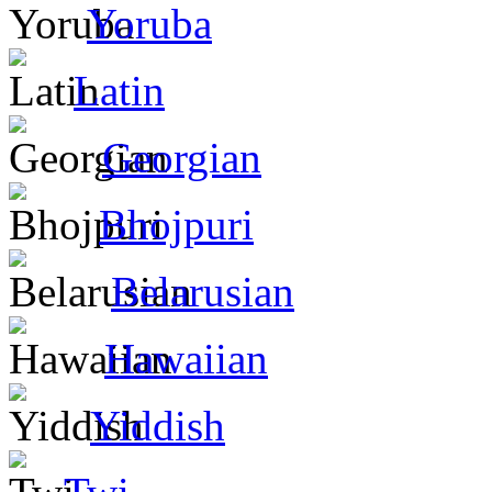
Yoruba
Latin
Georgian
Bhojpuri
Belarusian
Hawaiian
Yiddish