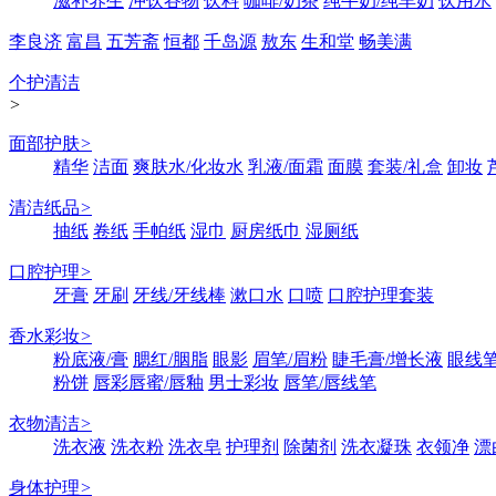
滋补养生
冲饮谷物
饮料
咖啡/奶茶
纯牛奶/纯羊奶
饮用水
李良济
富昌
五芳斋
恒都
千岛源
敖东
生和堂
畅美满
个护清洁
>
面部护肤
>
精华
洁面
爽肤水/化妆水
乳液/面霜
面膜
套装/礼盒
卸妆
清洁纸品
>
抽纸
卷纸
手帕纸
湿巾
厨房纸巾
湿厕纸
口腔护理
>
牙膏
牙刷
牙线/牙线棒
漱口水
口喷
口腔护理套装
香水彩妆
>
粉底液/膏
腮红/胭脂
眼影
眉笔/眉粉
睫毛膏/增长液
眼线笔
粉饼
唇彩唇蜜/唇釉
男士彩妆
唇笔/唇线笔
衣物清洁
>
洗衣液
洗衣粉
洗衣皂
护理剂
除菌剂
洗衣凝珠
衣领净
漂
身体护理
>