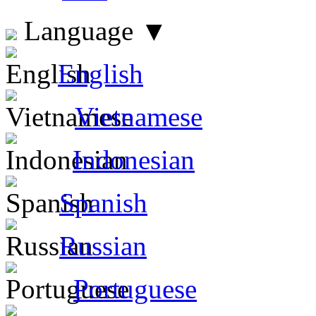
Language
▼
English
Vietnamese
Indonesian
Spanish
Russian
Portuguese