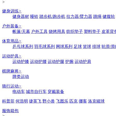
>
健身训练
>
健身器材
哑铃
踏步机/跑步机
拉力器/臂力器
跳绳
健腹轮
户外装备
>
帐篷/天幕
户外工具
烧烤用具
纺织垫子
塑料垫子
皮革背
体育用品
>
乒乓球系列
羽毛球系列
网球系列
足球
篮球
排球
轮滑/滑
运动护具
>
运动护膝
运动护腰
运动护腿
护腕
运动护肩
棋牌麻将
>
牌类运动
骑行运动
>
电动车
城市自行车
穿戴装备
科普菲
何浩明
捷英飞
野小兽
飞图乐
匹克
挪客
洛克猩球
服饰箱包
>