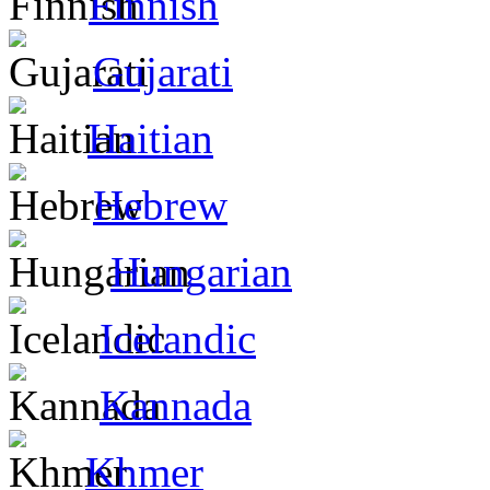
Finnish
Gujarati
Haitian
Hebrew
Hungarian
Icelandic
Kannada
Khmer