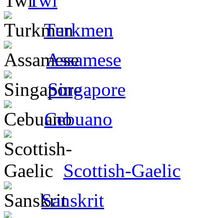
Twi
Turkmen
Assamese
Singapore
Cebuano
Scottish-Gaelic
Sanskrit