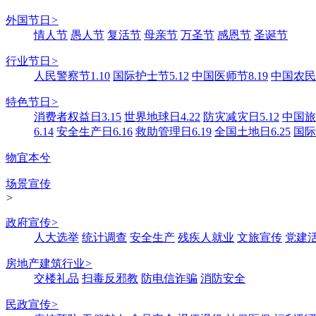
外国节日
>
情人节
愚人节
复活节
母亲节
万圣节
感恩节
圣诞节
行业节日
>
人民警察节1.10
国际护士节5.12
中国医师节8.19
中国农民丰
特色节日
>
消费者权益日3.15
世界地球日4.22
防灾减灾日5.12
中国旅游
6.14
安全生产日6.16
救助管理日6.19
全国土地日6.25
国际
物宜本兮
场景宣传
>
政府宣传
>
人大选举
统计调查
安全生产
残疾人就业
文旅宣传
党建
房地产建筑行业
>
交楼礼品
扫毒反邪教
防电信诈骗
消防安全
民政宣传
>