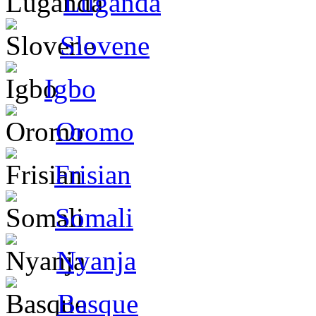
Luganda
Slovene
Igbo
Oromo
Frisian
Somali
Nyanja
Basque