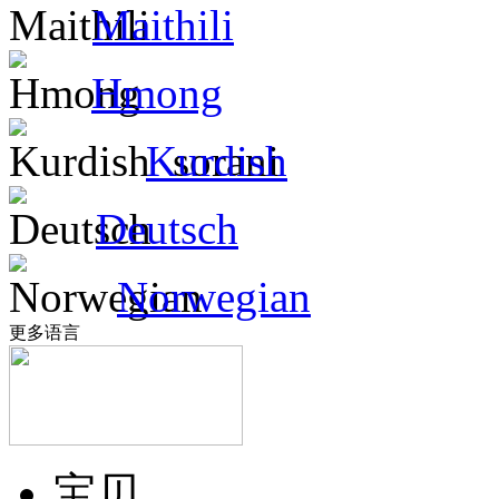
Maithili
Hmong
Kurdish
Deutsch
Norwegian
更多语言
宝贝