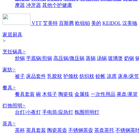
摩器
冲牙器
其他个护健康
VTT
艾美特
百斯腾
欧锐铂
美的
KEIDOL
汉美驰
家居厨具
>
烹饪锅具
>
炒锅
平底锅/煎锅
高压锅/微压锅
蒸锅
汤锅
玻璃煲
奶锅
家纺
>
被子
床品套件
乳胶枕
护颈枕
纺织枕
蚊帐
凉席
床单/床笠
餐具
>
餐具套装
碗
木筷子
陶瓷筷
金属筷
一次性用品
果盘/果篮
灯饰照明
>
台灯/小夜灯
手电筒/应急灯
氛围照明灯
茶具
>
茶杯
茶具套装
陶瓷茶壶
不锈钢茶壶
茶盘茶托
不锈钢茶