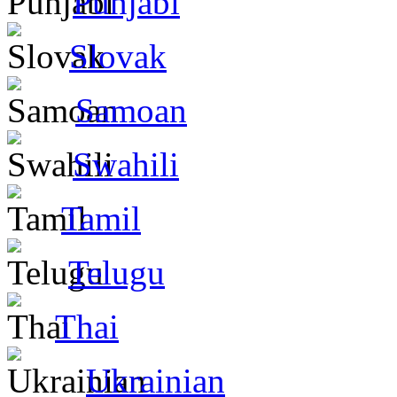
Punjabi
Slovak
Samoan
Swahili
Tamil
Telugu
Thai
Ukrainian