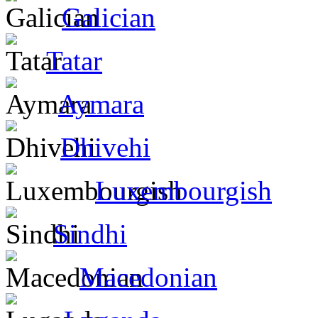
Galician
Tatar
Aymara
Dhivehi
Luxembourgish
Sindhi
Macedonian