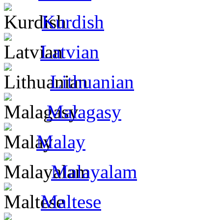
Kurdish
Latvian
Lithuanian
Malagasy
Malay
Malayalam
Maltese