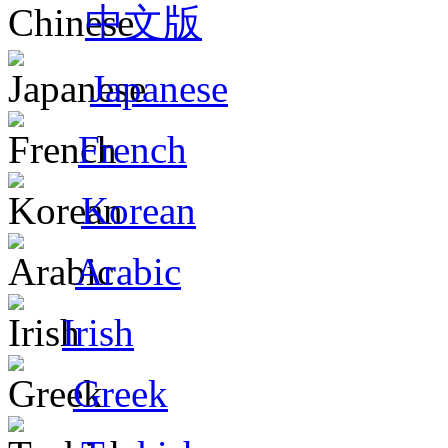
中文版
Japanese
French
Korean
Arabic
Irish
Greek