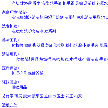
润肤
沐浴露
香皂
浴盐
洗手液
护手霜
足贴
足浴粉
花露水
家庭环境清洁
>
洗洁精
油污清洁剂
除湿干燥剂
洁厕剂
家电清洁用品
消
洗发护发
>
洗发水
洗护套装
护发系列
美妆工具
>
化妆棉
假睫毛
双眼皮贴
化妆刷
粉扑/洗脸扑
睫毛夹
修眉
清洁用具
>
一次性清洁用品
垃圾桶
拖把
脸盆/水桶
抹布/百洁布
手套
医疗保健
>
护理护具
保健器械
驱蚊驱虫
>
驱蚊用品
艾修堂
瑶辰
膜太
蔬果园
立白
水卫士
花王
柚家
运动户外