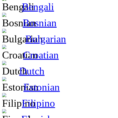
Bengali
Bosnian
Bulgarian
Croatian
Dutch
Estonian
Filipino