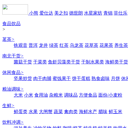
小熊
爱仕达
美之扣
德世朗
水星家纺
青锦
菲仕乐
食品饮品
>
茗茶
>
铁观音
普洱
龙井
绿茶
红茶
乌龙茶
花草茶
花果茶
养生茶
南北干货
>
菌菇干货
干菜类
鱼虾贝藻类干货
干制水果类
海鲜类干货
休闲食品
>
坚果炒货
肉干肉脯
蜜饯果干
饼干蛋糕
熟食卤味
月饼
休
粮油调味
>
大米
小米
食用油
杂粮米
调味品
方便食品
面份/小麦粉
生鲜
>
鲜蛋类
水果
大闸蟹
蔬菜
禽肉类
海鲜水产
腊味
鲜玉米
饮料冲调
>