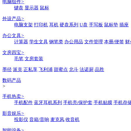
电脑组件
>
键盘
显示器
鼠标
外设产品
>
电脑支架
打印机
耳机
硬盘系列
U盘
手写板
鼠标垫
插座
办公文具
>
计算器
学生文具
钢笔类
办公用品
文件管理
本册/便签
财
文房四宝
>
毛笔
文房套装
墨径
派克
正私享
飞利浦
甜蜜点
北斗
法诺厨
品胜
数码产品
>
手机热卖
>
手机配件
蓝牙耳机系列
手机壳/保护套
手机贴膜
手机存
影音娱乐
>
投影仪
音箱/音响
麦克风
收音机
智能设备
>