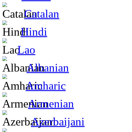
Catalan
Hindi
Lao
Albanian
Amharic
Armenian
Azerbaijani