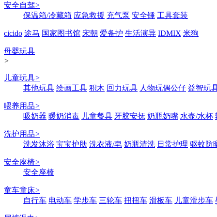
安全自驾
>
保温箱/冷藏箱
应急救援
充气泵
安全锤
工具套装
cicido
途马
国家图书馆
宋朝
爱备护
生活演异
IDMIX
米狗
母婴玩具
>
儿童玩具
>
其他玩具
绘画工具
积木
回力玩具
人物玩偶公仔
益智玩
喂养用品
>
吸奶器
暖奶消毒
儿童餐具
牙胶安抚
奶瓶奶嘴
水壶/水杯
洗护用品
>
洗发沐浴
宝宝护肤
洗衣液/皂
奶瓶清洗
日常护理
驱蚊防
安全座椅
>
安全座椅
童车童床
>
自行车
电动车
学步车
三轮车
扭扭车
滑板车
儿童滑步车