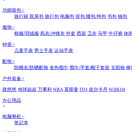
功能箱包
>
旅行箱
双肩包
旅行包
电脑包
提包/腰包/挎包
书包
钱包
服饰
>
棉服/羽绒服
风衣/冲锋衣
外套
西装
卫衣
马甲
牛仔裤
休
钟表
>
儿童手表
男士手表
运动手表
配饰
>
防晒衣/防晒配饰
发热围巾
围巾/手套/帽子套装
太阳镜
棒
户外装备
>
路悠悠
地球叔叔
万事利
NBA
莫斯曼
ITO
皮尔卡丹
SOIKOI
办公用品
>
电脑整机
>
笔记本