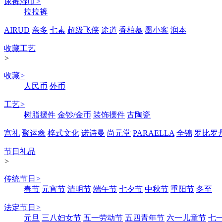
尿裤湿巾
>
拉拉裤
AIRUD
亲多
七素
超级飞侠
途道
香柏慕
墨小客
润本
收藏工艺
>
收藏
>
人民币
外币
工艺
>
树脂摆件
金钞/金币
装饰摆件
古陶瓷
宫礼
聚运鑫
梓式文化
诺诗曼
尚元堂
PARAELLA
全锦
罗比罗
节日礼品
>
传统节日
>
春节
元宵节
清明节
端午节
七夕节
中秋节
重阳节
冬至
法定节日
>
元旦
三八妇女节
五一劳动节
五四青年节
六一儿童节
七