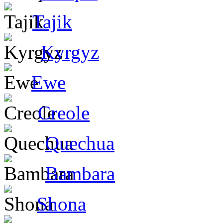
Tajik
Kyrgyz
Ewe
Creole
Quechua
Bambara
Shona