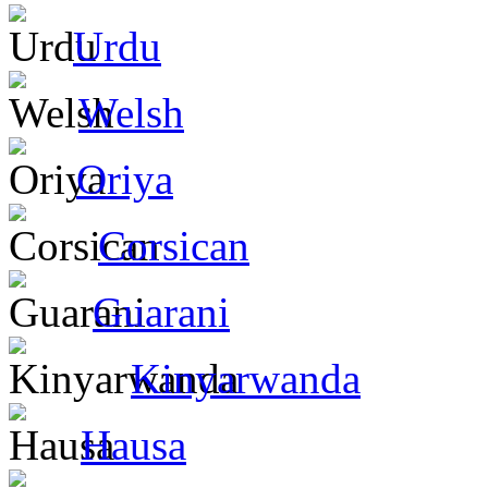
Urdu
Welsh
Oriya
Corsican
Guarani
Kinyarwanda
Hausa